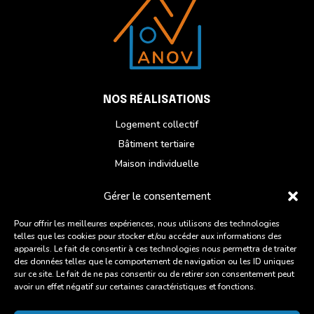
NOS RÉALISATIONS
Logement collectif
Bâtiment tertiaire
Maison individuelle
Réhabilitation
Gérer le consentement
NOUS CONTACTER
Pour offrir les meilleures expériences, nous utilisons des technologies
telles que les cookies pour stocker et/ou accéder aux informations des
Du lundi au vendredi
appareils. Le fait de consentir à ces technologies nous permettra de traiter
ZI des Chatelets, 6 Rue des Artisans,
des données telles que le comportement de navigation ou les ID uniques
sur ce site. Le fait de ne pas consentir ou de retirer son consentement peut
22960 Plédran
avoir un effet négatif sur certaines caractéristiques et fonctions.
02 96 93 27 45