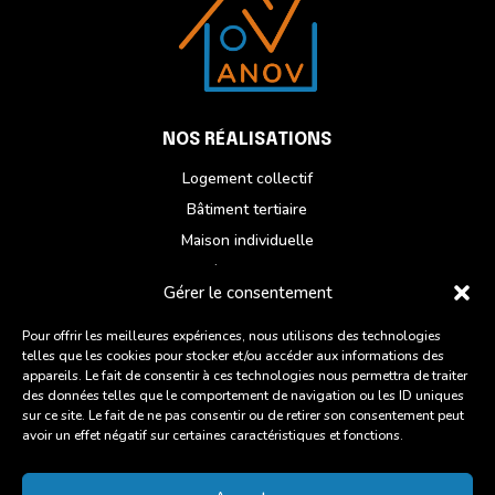
NOS RÉALISATIONS
Logement collectif
Bâtiment tertiaire
Maison individuelle
Réhabilitation
Gérer le consentement
NOUS CONTACTER
Pour offrir les meilleures expériences, nous utilisons des technologies
telles que les cookies pour stocker et/ou accéder aux informations des
Du lundi au vendredi
appareils. Le fait de consentir à ces technologies nous permettra de traiter
ZI des Chatelets, 6 Rue des Artisans,
des données telles que le comportement de navigation ou les ID uniques
sur ce site. Le fait de ne pas consentir ou de retirer son consentement peut
22960 Plédran
avoir un effet négatif sur certaines caractéristiques et fonctions.
02 96 93 27 45