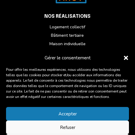
NOS RÉALISATIONS
Logement collectif
Bâtiment tertiaire
Maison individuelle
Réhabilitation
Gérer le consentement
NOUS CONTACTER
Pour offrir les meilleures expériences, nous utilisons des technologies
telles que les cookies pour stocker et/ou accéder aux informations des
Du lundi au vendredi
appareils. Le fait de consentir à ces technologies nous permettra de traiter
ZI des Chatelets, 6 Rue des Artisans,
des données telles que le comportement de navigation ou les ID uniques
sur ce site. Le fait de ne pas consentir ou de retirer son consentement peut
22960 Plédran
avoir un effet négatif sur certaines caractéristiques et fonctions.
02 96 93 27 45
Accepter
Suivre
Refuser