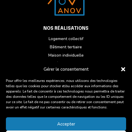
NOS RÉALISATIONS
Logement collectif
Bâtiment tertiaire
Maison individuelle
Réhabilitation
Gérer le consentement
NOUS CONTACTER
Pour offrir les meilleures expériences, nous utilisons des technologies
telles que les cookies pour stocker et/ou accéder aux informations des
Du lundi au vendredi
appareils. Le fait de consentir à ces technologies nous permettra de traiter
ZI des Chatelets, 6 Rue des Artisans,
des données telles que le comportement de navigation ou les ID uniques
sur ce site. Le fait de ne pas consentir ou de retirer son consentement peut
22960 Plédran
avoir un effet négatif sur certaines caractéristiques et fonctions.
02 96 93 27 45
Accepter
Suivre