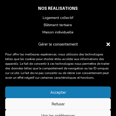
NOS RÉALISATIONS
Logement collectif
Bâtiment tertiaire
Maison individuelle
Réhabilitation
Gérer le consentement
NOUS CONTACTER
Pour offrir les meilleures expériences, nous utilisons des technologies
telles que les cookies pour stocker et/ou accéder aux informations des
Du lundi au vendredi
appareils. Le fait de consentir à ces technologies nous permettra de traiter
ZI des Chatelets, 6 Rue des Artisans,
des données telles que le comportement de navigation ou les ID uniques
sur ce site. Le fait de ne pas consentir ou de retirer son consentement peut
22960 Plédran
avoir un effet négatif sur certaines caractéristiques et fonctions.
02 96 93 27 45
Accepter
Suivre
Refuser
©2025 ANOV – Tous droits réservés –
Mentions légales
Voir les préférences