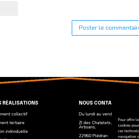
 RÉALISATIONS
NOUS CONTACTER
ment collectif
Du lundi au vendredi
Pour offrir 
ment tertiaire
ZI des Chatelets, 6 Rue des
cookies pour
Artisans,
on individuelle
ces technolo
22960 Plédran
navigation ou