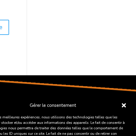
Suivre
Gérer le consentement
les meilleures expériences, nous utilisons des technologies telles que les
 stocker et/ou accéder aux informations des appareils. Le fait de consentir à
gies nous permettra de traiter des données telles que le comportement de
 les ID uniques sur ce site. Le fait de ne pas consentir ou de retirer son