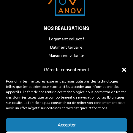
NOS RÉALISATIONS
Logement collectif
Bâtiment tertiaire
Maison individuelle
Réhabilitation
Gérer le consentement
NOUS CONTACTER
Pour offrir les meilleures expériences, nous utilisons des technologies
telles que les cookies pour stocker et/ou accéder aux informations des
Du lundi au vendredi
appareils. Le fait de consentir à ces technologies nous permettra de traiter
ZI des Chatelets, 6 Rue des Artisans,
des données telles que le comportement de navigation ou les ID uniques
sur ce site. Le fait de ne pas consentir ou de retirer son consentement peut
22960 Plédran
avoir un effet négatif sur certaines caractéristiques et fonctions.
02 96 93 27 45
Accepter
Suivre