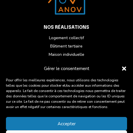
NOS RÉALISATIONS
Logement collectif
Bâtiment tertiaire
Maison individuelle
Réhabilitation
Gérer le consentement
NOUS CONTACTER
Pour offrir les meilleures expériences, nous utilisons des technologies
telles que les cookies pour stocker et/ou accéder aux informations des
Du lundi au vendredi
appareils. Le fait de consentir à ces technologies nous permettra de traiter
ZI des Chatelets, 6 Rue des Artisans,
des données telles que le comportement de navigation ou les ID uniques
sur ce site. Le fait de ne pas consentir ou de retirer son consentement peut
22960 Plédran
avoir un effet négatif sur certaines caractéristiques et fonctions.
02 96 93 27 45
Accepter
Suivre