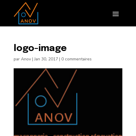
logo-image
par
Anov
|
Jan 30, 2017
|
0 commentaires