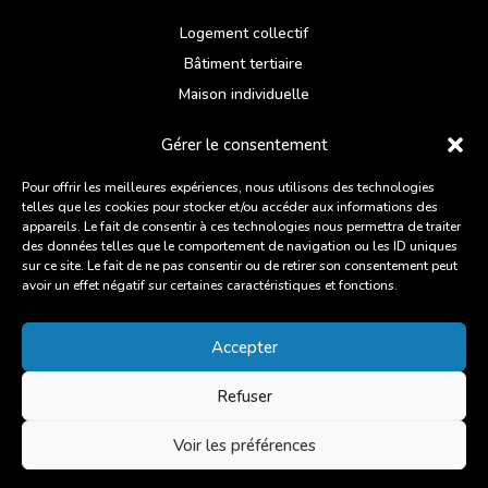
Logement collectif
Bâtiment tertiaire
Maison individuelle
Réhabilitation
Gérer le consentement
NOUS CONTACTER
Pour offrir les meilleures expériences, nous utilisons des technologies
telles que les cookies pour stocker et/ou accéder aux informations des
Du lundi au vendredi
appareils. Le fait de consentir à ces technologies nous permettra de traiter
ZI des Chatelets, 6 Rue des Artisans,
des données telles que le comportement de navigation ou les ID uniques
sur ce site. Le fait de ne pas consentir ou de retirer son consentement peut
22960 Plédran
avoir un effet négatif sur certaines caractéristiques et fonctions.
02 96 93 27 45
Accepter
Suivre
Refuser
©2025 ANOV – Tous droits réservés –
Mentions légales
Voir les préférences
– fait avec soin par